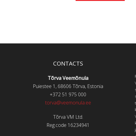
CONTACTS
Tõrva Veemõnula
Puiestee 1, 68606 Tõrva, Estonia
+372 51 975 000
torva@veemonula.ee
Tõrva VM Ltd.
Reg.code 16234941