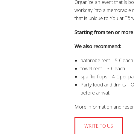
Organize an event that is b
workday into a memorable ni
that is unique to You at Tõ
Starting from ten or more 
We also recommend:
bathrobe rent – 5 € each
towel rent – 3 € each
spa flip-flops – 4 € per pa
Party food and drinks –
before arrival.
More information and reser
WRITE TO US