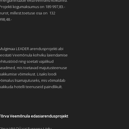
energiahindade ekstreemseid kõikumisi.
Projekti kogumaksumus on 189 997,83.-
eurot, millest.toetuse osa on 132
998,48.-
Mulgimaa LEADER arendusprojekti abi
teostati Veemõnula kohviku laiendamise
ehitustööd ning soetati vajalikud
seadmed, mis toetavad majutusteenuse
pakkumise võimekust. Lisaks loodi
võimalus lisamajutuseks, mis võimaldab
pakkuda hotelli teenuseid paindlikult.
Tõrva Veemõnula edasiarendusprojekt
Tõrva VM OÜ sai Euroopa Liidu