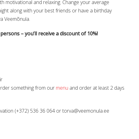
oth motivational and relaxing. Change your average
ght along with your best friends or have a birthday
rva Veemõnula.
persons – you’ll receive a discount of 10%!
ir
 Order something from our
menu
and order at least 2 days
vation (+372) 536 36 064 or torva@veemonula.ee