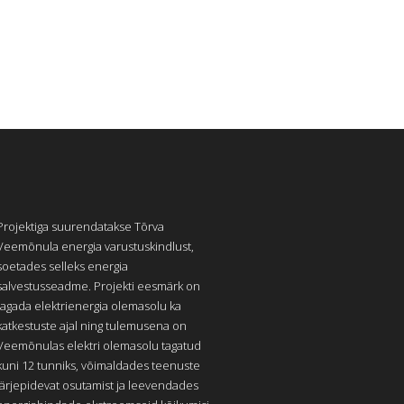
Projektiga suurendatakse Tõrva
Veemõnula energia varustuskindlust,
soetades selleks energia
salvestusseadme. Projekti eesmärk on
tagada elektrienergia olemasolu ka
katkestuste ajal ning tulemusena on
Veemõnulas elektri olemasolu tagatud
kuni 12 tunniks, võimaldades teenuste
järjepidevat osutamist ja leevendades