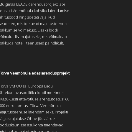
Mulgimaa LEADER arendusprojekti abi
teostati Veemõnula kohviku laiendamise
ehitustööd ning soetati vajalikud
seadmed, mis toetavad majutusteenuse
pakkumise võimekust. Lisaks loodi
võimalus lisamajutuseks, mis võimaldab
pakkuda hotelli teenuseid paindlikult.
Tõrva Veemõnula edasiarendusprojekt
Tõrva VM OÜ sai Euroopa Liidu
ühtekuuluvuspoliitika fondi meetmest
„Kagu-Eesti ettevõtluse arengutoetus“ 60
000 eurot toetust Tõrva Veemõnula
majutusteenuse laiendamiseks. Projekti
käigus rajatakse Õhne jõe äärde
looduskaunisse asukohta täiendavad
mini-puhkemajad, mis parandavad