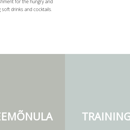
ishment for the hungry and
 soft drinks and cocktails.
EEMÕNULA
TRAININ