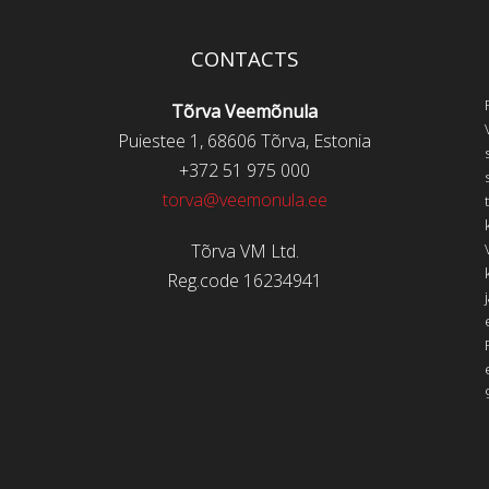
CONTACTS
Tõrva Veemõnula
Puiestee 1, 68606 Tõrva, Estonia
+372 51 975 000
torva@veemonula.ee
Tõrva VM Ltd.
Reg.code 16234941