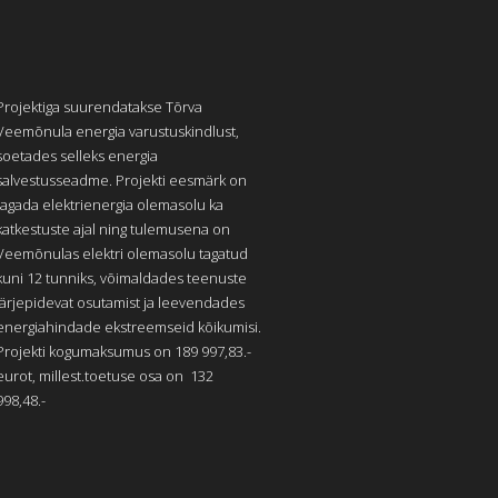
Projektiga suurendatakse Tõrva
Veemõnula energia varustuskindlust,
soetades selleks energia
salvestusseadme. Projekti eesmärk on
tagada elektrienergia olemasolu ka
katkestuste ajal ning tulemusena on
Veemõnulas elektri olemasolu tagatud
kuni 12 tunniks, võimaldades teenuste
järjepidevat osutamist ja leevendades
energiahindade ekstreemseid kõikumisi.
Projekti kogumaksumus on 189 997,83.-
eurot, millest.toetuse osa on 132
998,48.-