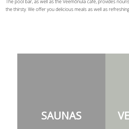
The pool bar, as well as the Veemõnula café, provides nour
the thirsty. We offer you delicious meals as well as refreshing
SAUNAS
V