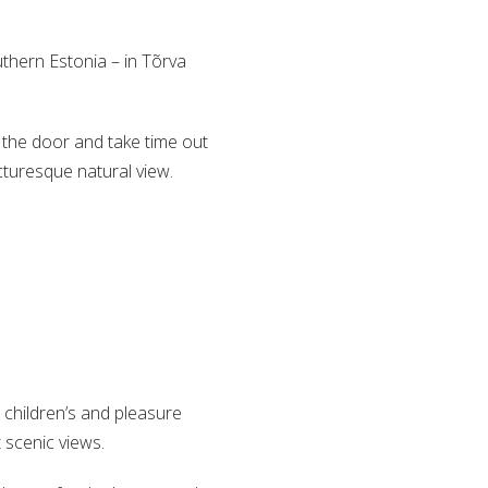
thern Estonia – in Tõrva
 the door and take time out
cturesque natural view.
 children’s and pleasure
t scenic views.