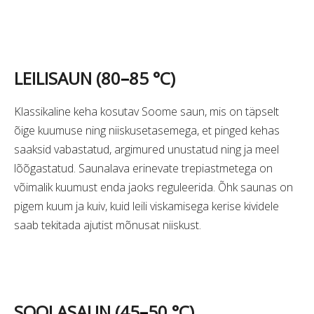
LEILISAUN (80
–
85 °C)
Klassikaline keha kosutav Soome saun, mis on täpselt
õige kuumuse ning niiskusetasemega, et pinged kehas
saaksid vabastatud, argimured unustatud ning ja meel
lõõgastatud. Saunalava erinevate trepiastmetega on
võimalik kuumust enda jaoks reguleerida. Õhk saunas on
pigem kuum ja kuiv, kuid leili viskamisega kerise kividele
saab tekitada ajutist mõnusat niiskust.
SOOLASAUN (45
–
50 °C)