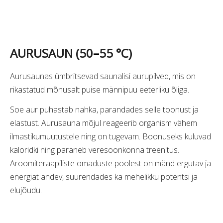
AURUSAUN (50
–
55 °C)
Aurusaunas ümbritsevad saunalisi aurupilved, mis on
rikastatud mõnusalt puise männipuu eeterliku õliga.
Soe aur puhastab nahka, parandades selle toonust ja
elastust. Aurusauna mõjul reageerib organism vähem
ilmastikumuutustele ning on tugevam. Boonuseks kuluvad
kaloridki ning paraneb veresoonkonna treenitus.
Aroomiteraapiliste omaduste poolest on mänd ergutav ja
energiat andev, suurendades ka mehelikku potentsi ja
elujõudu.