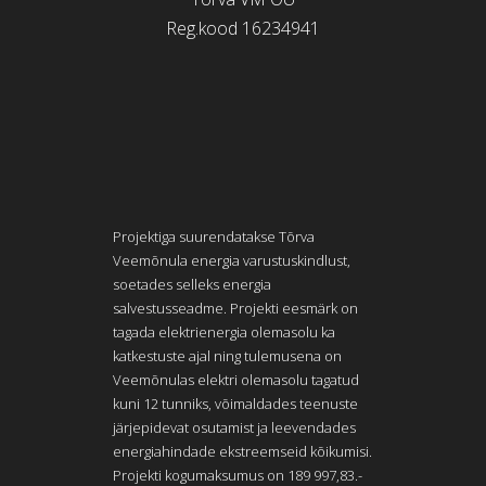
Reg.kood 16234941
Projektiga suurendatakse Tõrva
Veemõnula energia varustuskindlust,
soetades selleks energia
salvestusseadme. Projekti eesmärk on
tagada elektrienergia olemasolu ka
katkestuste ajal ning tulemusena on
Veemõnulas elektri olemasolu tagatud
kuni 12 tunniks, võimaldades teenuste
järjepidevat osutamist ja leevendades
energiahindade ekstreemseid kõikumisi.
Projekti kogumaksumus on 189 997,83.-