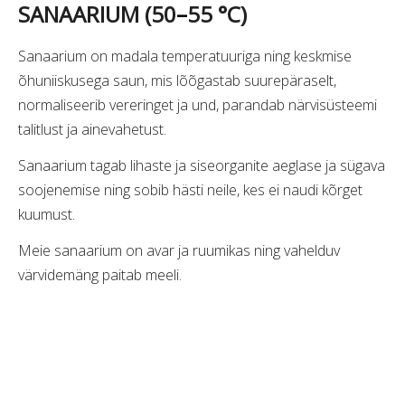
SANAARIUM (50
–
55 °C)
Sanaarium on madala temperatuuriga ning keskmise
õhuniiskusega saun, mis lõõgastab suurepäraselt,
normaliseerib vereringet ja und, parandab närvisüsteemi
talitlust ja ainevahetust.
Sanaarium tagab lihaste ja siseorganite aeglase ja sügava
soojenemise ning sobib hästi neile, kes ei naudi kõrget
kuumust.
Meie sanaarium on avar ja ruumikas ning vahelduv
värvidemäng paitab meeli.