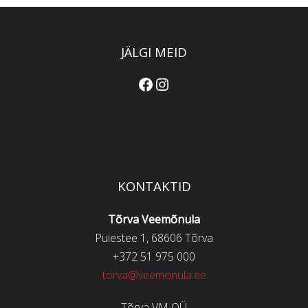
JÄLGI MEID
Facebook
Instagram
KONTAKTID
Tõrva Veemõnula
Puiestee 1, 68606 Tõrva
+372 51 975 000
torva@veemonula.ee
Tõrva VM OÜ