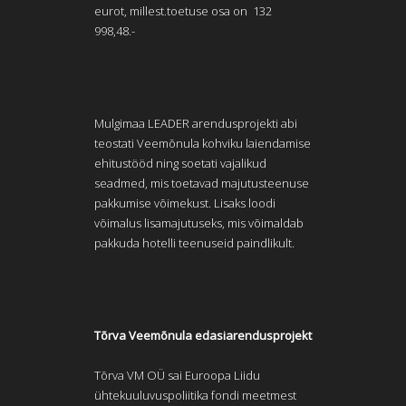
eurot, millest.toetuse osa on 132
998,48.-
Mulgimaa LEADER arendusprojekti abi
teostati Veemõnula kohviku laiendamise
ehitustööd ning soetati vajalikud
seadmed, mis toetavad majutusteenuse
pakkumise võimekust. Lisaks loodi
võimalus lisamajutuseks, mis võimaldab
pakkuda hotelli teenuseid paindlikult.
Tõrva Veemõnula edasiarendusprojekt
Tõrva VM OÜ sai Euroopa Liidu
ühtekuuluvuspoliitika fondi meetmest