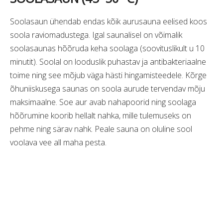
Soolasaun ühendab endas kõik aurusauna eelised koos
soola raviomadustega. Igal saunalisel on võimalik
soolasaunas hõõruda keha soolaga (soovituslikult u 10
minutit). Soolal on looduslik puhastav ja antibakteriaalne
toime ning see mõjub väga hästi hingamisteedele. Kõrge
õhuniiskusega saunas on soola aurude tervendav mõju
maksimaalne. Soe aur avab nahapoorid ning soolaga
hõõrumine koorib hellalt nahka, mille tulemuseks on
pehme ning särav nahk. Peale sauna on oluline sool
voolava vee all maha pesta.