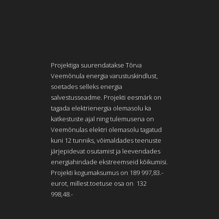
Projektiga suurendatakse Tõrva
Veemõnula energia varustuskindlust,
soetades selleks energia
salvestusseadme. Projekti eesmärk on
tagada elektrienergia olemasolu ka
katkestuste ajal ning tulemusena on
Veemõnulas elektri olemasolu tagatud
kuni 12 tunniks, võimaldades teenuste
järjepidevat osutamist ja leevendades
energiahindade ekstreemseid kõikumisi.
Projekti kogumaksumus on 189 997,83.-
eurot, millest.toetuse osa on 132
998,48.-