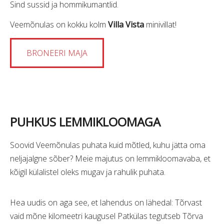
Sind sussid ja hommikumantlid.
Veemõnulas on kokku kolm
Villa Vista
minivillat!
BRONEERI MAJA
PUHKUS LEMMIKLOOMAGA
Soovid Veemõnulas puhata kuid mõtled, kuhu jätta oma
neljajalgne sõber? Meie majutus on lemmikloomavaba, et
kõigil külalistel oleks mugav ja rahulik puhata.
Hea uudis on aga see, et lahendus on lähedal: Tõrvast
vaid mõne kilomeetri kaugusel Patkülas tegutseb Tõrva