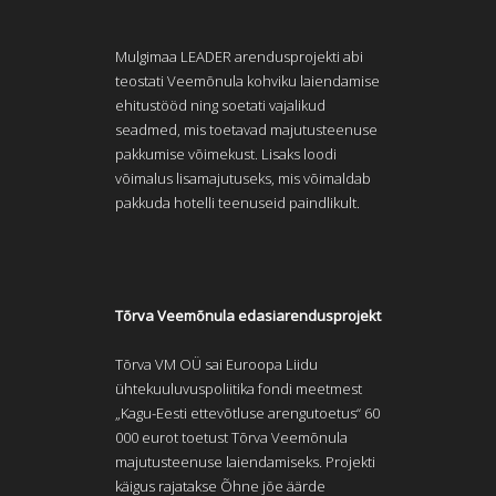
Mulgimaa LEADER arendusprojekti abi
teostati Veemõnula kohviku laiendamise
ehitustööd ning soetati vajalikud
seadmed, mis toetavad majutusteenuse
pakkumise võimekust. Lisaks loodi
võimalus lisamajutuseks, mis võimaldab
pakkuda hotelli teenuseid paindlikult.
Tõrva Veemõnula edasiarendusprojekt
Tõrva VM OÜ sai Euroopa Liidu
ühtekuuluvuspoliitika fondi meetmest
„Kagu-Eesti ettevõtluse arengutoetus“ 60
000 eurot toetust Tõrva Veemõnula
majutusteenuse laiendamiseks. Projekti
käigus rajatakse Õhne jõe äärde