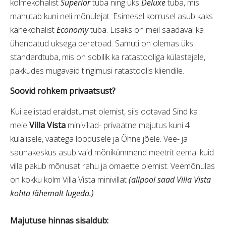
kolmekohalist
Superior
tuba ning üks
Deluxe
tuba, mis
mahutab kuni neli mõnulejat. Esimesel korrusel asub kaks
kahekohalist
Economy
tuba. Lisaks on meil saadaval ka
ühendatud uksega peretoad. Samuti on olemas üks
standardtuba, mis on sobilik ka ratastooliga külastajale,
pakkudes mugavaid tingimusi ratastoolis kliendile.
Soovid rohkem privaatsust?
Kui eelistad eraldatumat olemist, siis ootavad Sind ka
meie
Villa Vista
minivillad- privaatne majutus kuni 4
külalisele, vaatega loodusele ja Õhne jõele. Vee- ja
saunakeskus asub vaid mõnikümmend meetrit eemal kuid
villa pakub mõnusat rahu ja omaette olemist. Veemõnulas
on kokku kolm Villa Vista minivillat
(allpool saad Villa Vista
kohta lähemalt lugeda.)
Majutuse hinnas sisaldub: