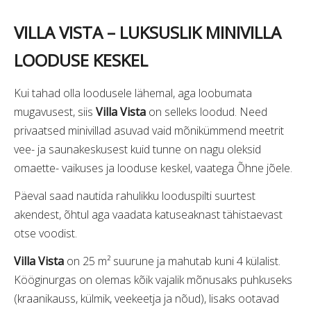
VILLA VISTA – LUKSUSLIK MINIVILLA
LOODUSE KESKEL
Kui tahad olla loodusele lähemal, aga loobumata
mugavusest, siis
Villa Vista
on selleks loodud. Need
privaatsed minivillad asuvad vaid mõnikümmend meetrit
vee- ja saunakeskusest kuid tunne on nagu oleksid
omaette- vaikuses ja looduse keskel, vaatega Õhne jõele.
Päeval saad nautida rahulikku looduspilti suurtest
akendest, õhtul aga vaadata katuseaknast tähistaevast
otse voodist.
Villa Vista
on 25 m² suurune ja mahutab kuni 4 külalist.
Kööginurgas on olemas kõik vajalik mõnusaks puhkuseks
(kraanikauss, külmik, veekeetja ja nõud), lisaks ootavad