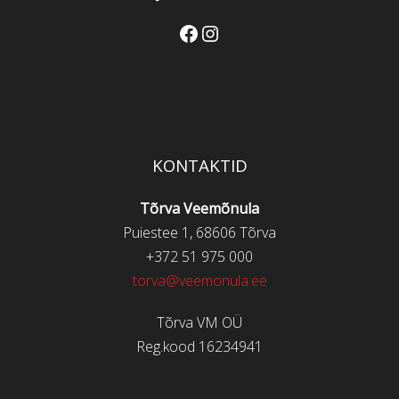
Facebook
Instagram
KONTAKTID
Tõrva Veemõnula
Puiestee 1, 68606 Tõrva
+372 51 975 000
torva@veemonula.ee
Tõrva VM OÜ
Reg.kood 16234941