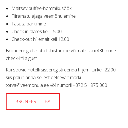
Maitsev buffee-hommikusöök
Piiramatu ajaga veemõnulemine
Tasuta parkimine
Check-in alates kell 15.00
Check-out hiljemalt kell 12.00
Broneeringu tasuta tühistamine võimalik kuni 48h enne
check-in’i algust.
Kui soovid hotelli sisseregistreerida hiljem kui kell 22.00,
siis palun anna sellest eelnevalt märku
torva@veemonula.ee või numbril +372 51 975 000
BRONEERI TUBA