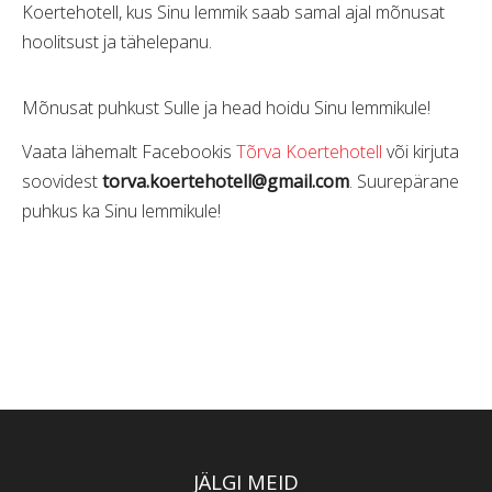
Koertehotell, kus Sinu lemmik saab samal ajal mõnusat
hoolitsust ja tähelepanu.
Mõnusat puhkust Sulle ja head hoidu Sinu lemmikule!
Vaata lähemalt Facebookis
Tõrva Koertehotell
või kirjuta
soovidest
torva.koertehotell@gmail.com
. Suurepärane
puhkus ka Sinu lemmikule!
JÄLGI MEID