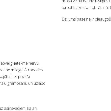
drošā veidā bauda lustīgus ūd
turpat blakus var atslābinā
Dziļums baseinā ir pieaugošs:
abvēlīgi ietekmē nervu
pret bezmiegu. Atrodoties
ajūtu, bet pozitīvi
ormālu gremošanu un uzlabo
z asinsvadiem, kā arī