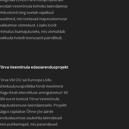
teostati Veemõnula kohviku laiendamise
ehitustööd ning soetati vajalikud
seadmed, mis toetavad majutusteenuse
pakkumise võimekust. Lisaks loodi
võimalus lisamajutuseks, mis võimaldab
pakkuda hotelli teenuseid paindlikult.
Tõrva Veemõnula edasiarendusprojekt
Tõrva VM OÜ sai Euroopa Liidu
ühtekuuluvuspoliitika fondi meetmest
„Kagu-Eesti ettevõtluse arengutoetus“ 60
000 eurot toetust Tõrva Veemõnula
majutusteenuse laiendamiseks. Projekti
käigus rajatakse Õhne jõe äärde
looduskaunisse asukohta täiendavad
mini-puhkemajad, mis parandavad