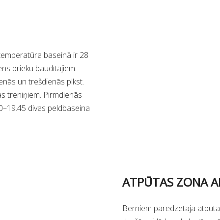
 temperatūra baseinā ir 28
ens prieku baudītājiem.
enās un trešdienās plkst.
as treniņiem. Pirmdienās
00–19.45 divas peldbaseina
ATPŪTAS ZONA A
Bērniem paredzētajā atpūta