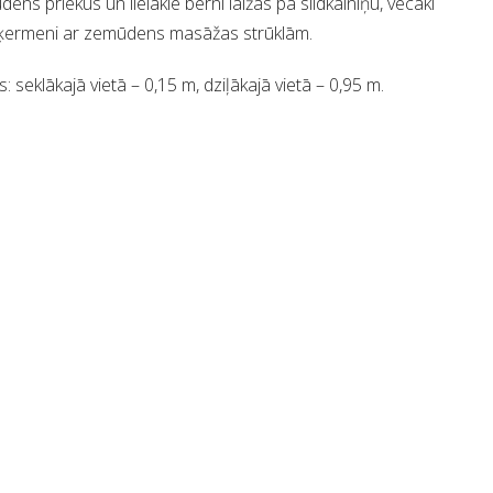
ens priekus un lielākie bērni laižas pa slidkalniņu, vecāki
t ķermeni ar zemūdens masāžas strūklām.
 seklākajā vietā – 0,15 m, dziļākajā vietā – 0,95 m.