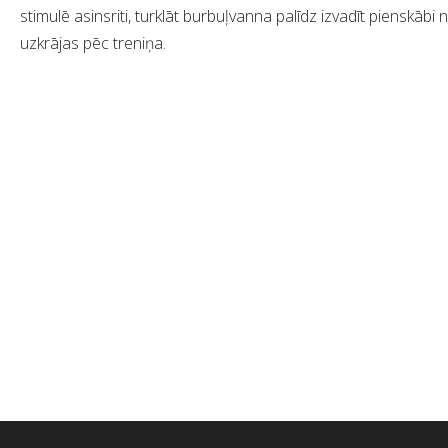
stimulē asinsriti, turklāt burbuļvanna palīdz izvadīt pienskāb
uzkrājas pēc treniņa.