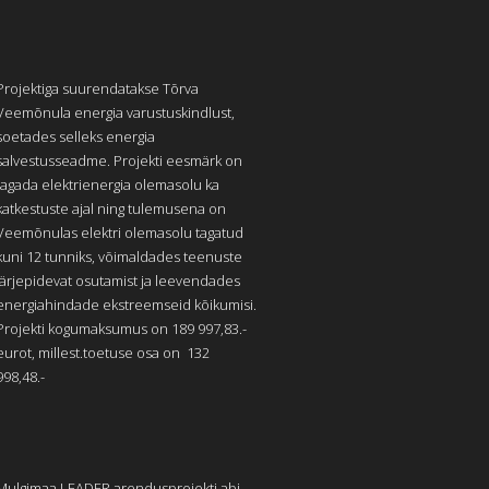
Projektiga suurendatakse Tõrva
Veemõnula energia varustuskindlust,
soetades selleks energia
salvestusseadme. Projekti eesmärk on
tagada elektrienergia olemasolu ka
katkestuste ajal ning tulemusena on
Veemõnulas elektri olemasolu tagatud
kuni 12 tunniks, võimaldades teenuste
järjepidevat osutamist ja leevendades
energiahindade ekstreemseid kõikumisi.
Projekti kogumaksumus on 189 997,83.-
eurot, millest.toetuse osa on 132
998,48.-
Mulgimaa LEADER arendusprojekti abi