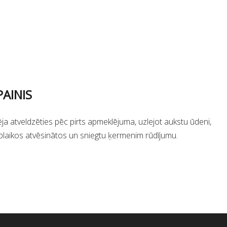
PAINIS
ja atveldzēties pēc pirts apmeklējuma, uzlejot aukstu ūdeni,
plaikos atvēsinātos un sniegtu ķermenim rūdījumu.