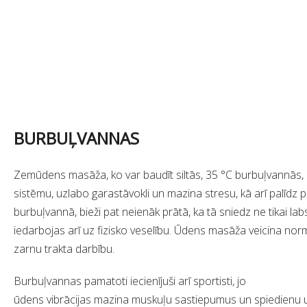
BURBUĻVANNAS
Zemūdens masāža, ko var baudīt siltās, 35 °C burbuļvannās, l
sistēmu, uzlabo garastāvokli un mazina stresu, kā arī palīdz 
burbuļvannā, bieži pat neienāk prātā, ka tā sniedz ne tikai labs
iedarbojas arī uz fizisko veselību. Ūdens masāža veicina n
zarnu trakta darbību.
Burbuļvannas pamatoti iecienījuši arī sportisti, jo
​ūdens vibrācijas mazina muskuļu sastiepumus un spiedienu u