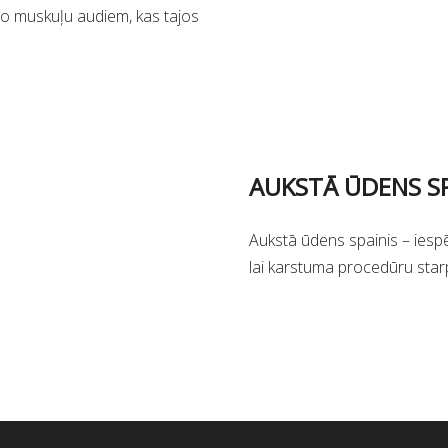
i no muskuļu audiem, kas tajos
AUKSTĀ
Ū
DENS S
Aukstā ūdens spainis – iespē
lai karstuma procedūru star