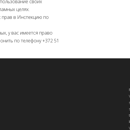
использование своих
ламных целях.
х прав в Инспекцию по
ых, у вас имеется право
вонить по телефону +372 51