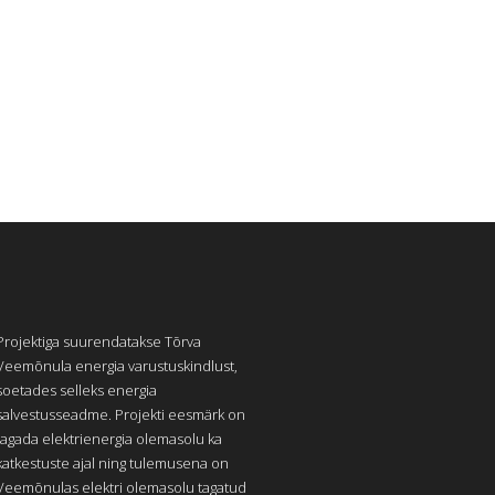
Projektiga suurendatakse Tõrva
Veemõnula energia varustuskindlust,
soetades selleks energia
salvestusseadme. Projekti eesmärk on
tagada elektrienergia olemasolu ka
katkestuste ajal ning tulemusena on
Veemõnulas elektri olemasolu tagatud