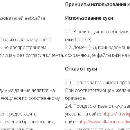
Принципы использования ку
ьзователей вебсайта
Использование куки
2.1. В целях лучшего обслуж
только для наилучшего
куки (cookie).
Мы не распространяем
2.2. Домен (-ы), принадлежащ
лицам без согласия клиента,
сохраняющие файлы куки на и
Отказ от куки
2.3. Пользователь имеет пра
димые данные делятся на
При соответствующем желани
авляющиеся по собственному
браузере.
2.4. Процесс отказа от куки 
ен предоставить:
указана на сайте
https://ru.wik
еспечения бронирования;
сайте
http://www.allaboutcooki
нирования и при
2.5. При отказе от куки Поль