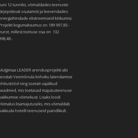
kuni 12 tunniks, võimaldades teenuste
järjepidevat osutamist ja leevendades
energiahindade ekstreemseid kõikumisi.
Projekti kogumaksumus on 189 997,83.-
eurot, millest.toetuse osa on 132
998,48.-
Mulgimaa LEADER arendusprojekti abi
teostati Veemõnula kohviku laiendamise
ehitustööd ning soetati vajalikud
seadmed, mis toetavad majutusteenuse
pakkumise võimekust. Lisaks loodi
võimalus lisamajutuseks, mis võimaldab
pakkuda hotelli teenuseid paindlikult.