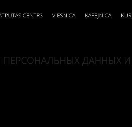
ATPŪTAS CENTRS
VIESNĪCA
KAFEJNĪCA
KUR
 ПЕРСОНАЛЬНЫХ ДАННЫХ И