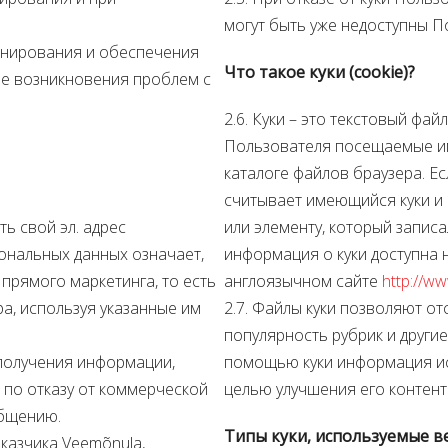
могут быть уже недоступны П
онирования и обеспечения
Что такое куки (cookie)?
чае возникновения проблем с
2.6. Куки – это текстовый фа
Пользователя посещаемые им
каталоге файлов браузера. Е
считывает имеющийся куки и
ь свой эл. адрес
или элементу, который запис
сональных данных означает,
информация о куки доступна 
 прямого маркетинга, то есть
англоязычном сайте
http://ww
а, используя указанные им
2.7. Файлы куки позволяют от
популярность рубрик и други
 получения информации,
помощью куки информация ис
 по отказу от коммерческой
целью улучшения его контент
общению.
Типы куки, используемые в
казчика Veemõnula,