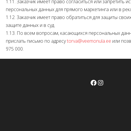
1.11. Заказчик имеет право согласиться или запретить 
персональных данных для прямого маркетинга или в рек
1.12. Заказчик имеет право обратиться для защиты свои
защите данных и в суд.
1.13. По всем вопросам, касающихся персональных данн
прислать письмо по адресу
torva@veemonula.ee
или поз
975 000.
Facebook
Instagram