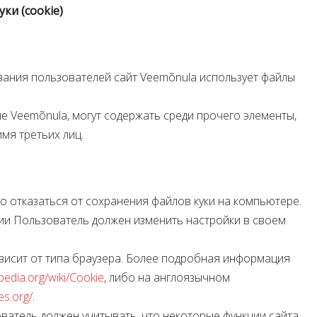
ки (cookie)
ивания пользователей сайт Veemõnula использует файлы
ие Veemõnula, могут содержать среди прочего элементы,
мя третьих лиц.
во отказаться от сохранения файлов куки на компьютере.
и Пользователь должен изменить настройки в своем
зависит от типа браузера. Более подробная информация
ipedia.org/wiki/Cookie
, либо на англоязычном
es.org/
.
зователь должен учитывать, что некоторые функции сайта