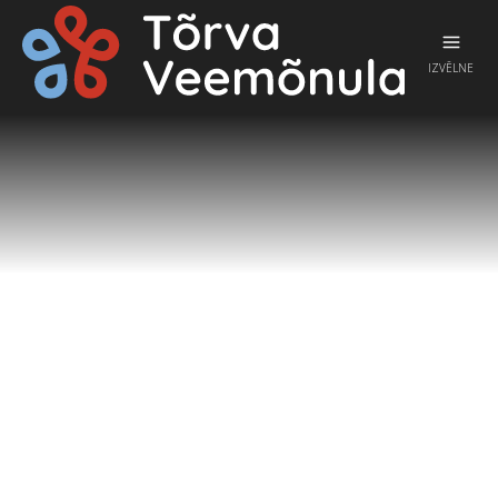
IZVĒLNE