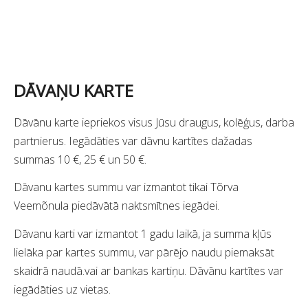
DĀVAŅU KARTE
Dāvānu karte iepriekos visus Jūsu draugus, kolēģus, darba
partnierus. Iegādāties var dāvnu kartītes dažadas
summas 10 €, 25 € un 50 €.
Dāvanu kartes summu var izmantot tikai Tõrva
Veemõnula piedāvātā naktsmītnes iegādei.
Dāvanu karti var izmantot 1 gadu laikā, ja summa kļūs
lielāka par kartes summu, var pārējo naudu piemaksāt
skaidrā naudā.vai ar bankas kartiņu. Dāvānu kartītes var
iegādāties uz vietas.