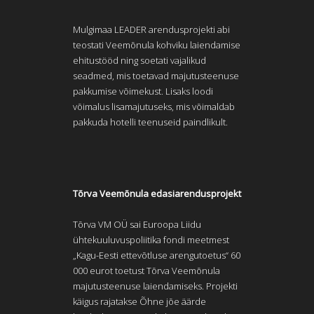
Mulgimaa LEADER arendusprojekti abi
teostati Veemõnula kohviku laiendamise
ehitustööd ning soetati vajalikud
seadmed, mis toetavad majutusteenuse
pakkumise võimekust. Lisaks loodi
võimalus lisamajutuseks, mis võimaldab
pakkuda hotelli teenuseid paindlikult.
Tõrva Veemõnula edasiarendusprojekt
Tõrva VM OÜ sai Euroopa Liidu
ühtekuuluvuspoliitika fondi meetmest
„Kagu-Eesti ettevõtluse arengutoetus“ 60
000 eurot toetust Tõrva Veemõnula
majutusteenuse laiendamiseks. Projekti
käigus rajatakse Õhne jõe äärde