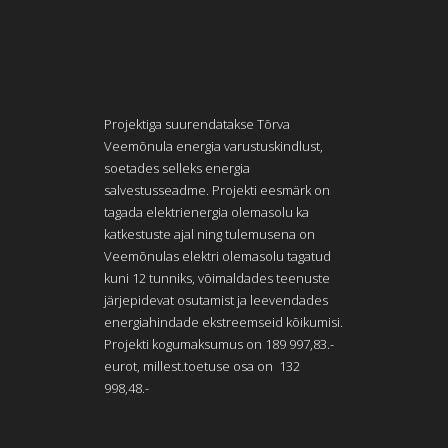
Projektiga suurendatakse Tõrva
Veemõnula energia varustuskindlust,
soetades selleks energia
salvestusseadme. Projekti eesmärk on
tagada elektrienergia olemasolu ka
katkestuste ajal ning tulemusena on
Veemõnulas elektri olemasolu tagatud
kuni 12 tunniks, võimaldades teenuste
järjepidevat osutamist ja leevendades
energiahindade ekstreemseid kõikumisi.
Projekti kogumaksumus on 189 997,83.-
eurot, millest.toetuse osa on 132
998,48.-