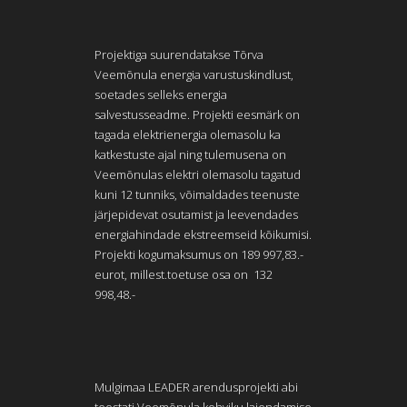
Projektiga suurendatakse Tõrva
Veemõnula energia varustuskindlust,
soetades selleks energia
salvestusseadme. Projekti eesmärk on
tagada elektrienergia olemasolu ka
katkestuste ajal ning tulemusena on
Veemõnulas elektri olemasolu tagatud
kuni 12 tunniks, võimaldades teenuste
järjepidevat osutamist ja leevendades
energiahindade ekstreemseid kõikumisi.
Projekti kogumaksumus on 189 997,83.-
eurot, millest.toetuse osa on 132
998,48.-
Mulgimaa LEADER arendusprojekti abi
teostati Veemõnula kohviku laiendamise