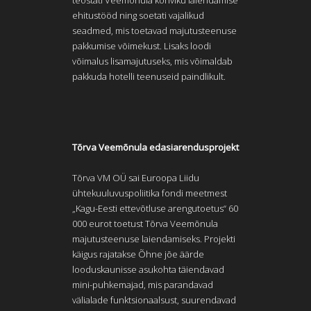
ehitustööd ning soetati vajalikud
seadmed, mis toetavad majutusteenuse
pakkumise võimekust. Lisaks loodi
võimalus lisamajutuseks, mis võimaldab
pakkuda hotelli teenuseid paindlikult.
Tõrva Veemõnula edasiarendusprojekt
Tõrva VM OÜ sai Euroopa Liidu
ühtekuuluvuspoliitika fondi meetmest
„Kagu-Eesti ettevõtluse arengutoetus“ 60
000 eurot toetust Tõrva Veemõnula
majutusteenuse laiendamiseks. Projekti
käigus rajatakse Õhne jõe äärde
looduskaunisse asukohta täiendavad
mini-puhkemajad, mis parandavad
välialade funktsionaalsust, suurendavad