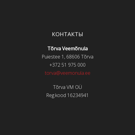
КОНТАКТЫ
Tõrva Veemõnula
Puiestee 1, 68606 Tõrva
+372 51 975 000
torva@veemonula.ee
Tõrva VM OÜ
Reg.kood 16234941