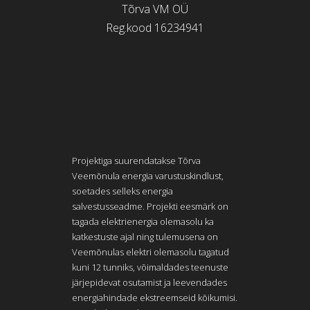
Tõrva VM OÜ
Reg.kood 16234941
Projektiga suurendatakse Tõrva
Veemõnula energia varustuskindlust,
soetades selleks energia
salvestusseadme. Projekti eesmärk on
tagada elektrienergia olemasolu ka
katkestuste ajal ning tulemusena on
Veemõnulas elektri olemasolu tagatud
kuni 12 tunniks, võimaldades teenuste
järjepidevat osutamist ja leevendades
energiahindade ekstreemseid kõikumisi.