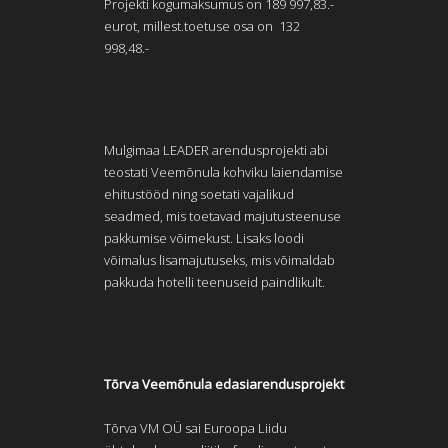
Projekti kogumaksumus on 189 997,83.-
eurot, millest.toetuse osa on 132
998,48.-
Mulgimaa LEADER arendusprojekti abi
teostati Veemõnula kohviku laiendamise
ehitustööd ning soetati vajalikud
seadmed, mis toetavad majutusteenuse
pakkumise võimekust. Lisaks loodi
võimalus lisamajutuseks, mis võimaldab
pakkuda hotelli teenuseid paindlikult.
Tõrva Veemõnula edasiarendusprojekt
Tõrva VM OÜ sai Euroopa Liidu