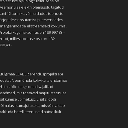
katkestuste ajal ning tulemusena on
Veemõnulas elektri olemasolu tagatud
kuni 12 tunniks, võimaldades teenuste
järjepidevat osutamist ja leevendades
energiahindade ekstreemseid kõikumisi.
Projekti kogumaksumus on 189 997,83.-
eurot, millest.toetuse osa on 132
998,48.-
Mulgimaa LEADER arendusprojekti abi
teostati Veemõnula kohviku laiendamise
ehitustööd ning soetati vajalikud
seadmed, mis toetavad majutusteenuse
pakkumise võimekust. Lisaks loodi
võimalus lisamajutuseks, mis võimaldab
pakkuda hotelli teenuseid paindlikult.