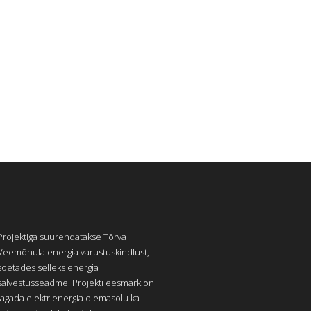
Projektiga suurendatakse Tõrva
Veemõnula energia varustuskindlust,
soetades selleks energia
salvestusseadme. Projekti eesmärk on
tagada elektrienergia olemasolu ka