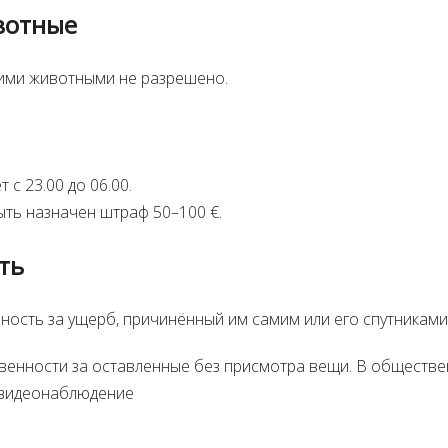
вотные
ми животными не разрешено.
 с 23.00 до 06.00.
ть назначен штраф 50–100 €.
ть
нность за ущерб, причинённый им самим или его спутниками
твенности за оставленные без присмотра вещи. В обществ
 видеонаблюдение