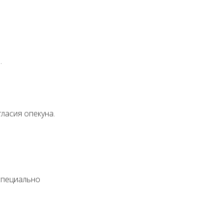
.
ласия опекуна.
специально