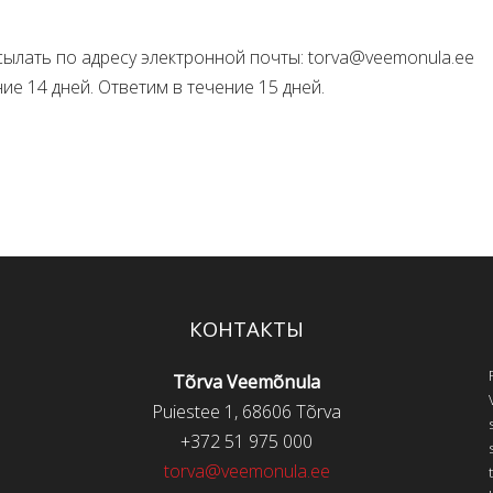
ылать по адресу электронной почты: torva@veemonula.ee
ние 14 дней. Ответим в течение 15 дней.
КОНТАКТЫ
Tõrva Veemõnula
Puiestee 1, 68606 Tõrva
+372 51 975 000
torva@veemonula.ee